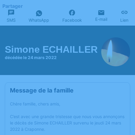
Partager
E-mail
SMS
WhatsApp
Facebook
Lien
Simone ECHAILLER
décédée le 24 mars 2022
Message de la famille
Chère famille, chers amis,
C’est avec une grande tristesse que nous vous annonçons
le décès de Simone ECHAILLER survenu le jeudi 24 mars
2022 à Craponne.