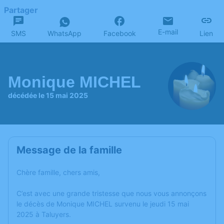
Partager
E-mail
SMS
WhatsApp
Facebook
Lien
Monique MICHEL
décédée le 15 mai 2025
Message de la famille
Chère famille, chers amis,
C’est avec une grande tristesse que nous vous annonçons
le décès de Monique MICHEL survenu le jeudi 15 mai
2025 à Taluyers.