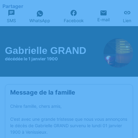
Partager
E-mail
SMS
WhatsApp
Facebook
Lien
Gabrielle GRAND
décédée le 1 janvier 1900
Message de la famille
Chère famille, chers amis,
C’est avec une grande tristesse que nous vous annonçons
le décès de Gabrielle GRAND survenu le lundi 01 janvier
1900 à Venissieux.